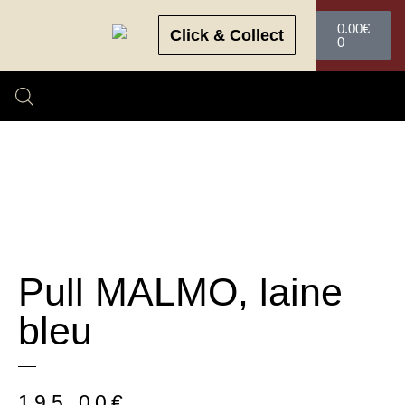
0.00
€
Click & Collect
0
Pull MALMO, laine
bleu
195.00
€