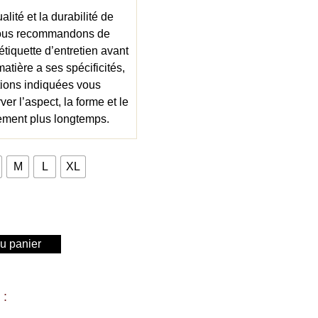
lité et la durabilité de
vous recommandons de
’étiquette d’entretien avant
atière a ses spécificités,
ctions indiquées vous
er l’aspect, la forme et le
tement plus longtemps.
M
L
XL
au panier
 :