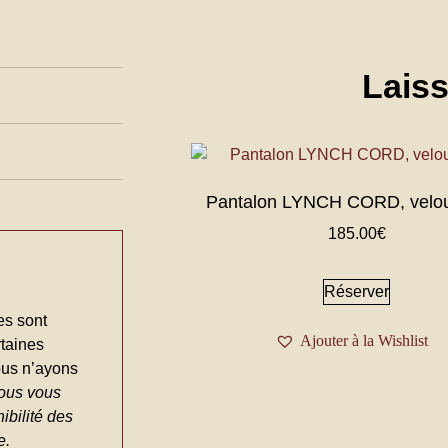
Laiss
Pantalon LYNCH CORD, velou
185.00
€
Réserver
es sont
Ajouter à la Wishlist
rtaines
ous n’ayons
ous vous
ibilité des
e.